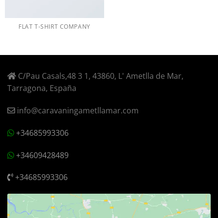
FLAT T-SHIRT COMPANY
C/Pau Casals,48 3 1, 43860, L' Ametlla de Mar,
Tarragona, España
info@caravaningametllamar.com
+34685993306
+34609428489
+34685993306