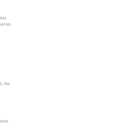
adas
sarias
b. No
 esta