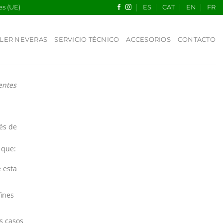
es (UE)
ES
CAT
EN
FR
LER NEVERAS
SERVICIO TÉCNICO
ACCESORIOS
CONTACTO
entes
és de
 que:
 esta
fines
s casos