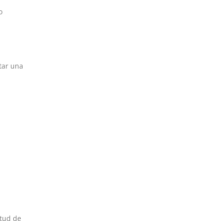
o
tar una
itud de