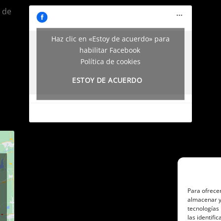
a de
Haz clic en «Estoy de acuerdo» para
habilitar Facebook
Política de cookies
ESTOY DE ACUERDO
Para ofrecer
almacenar y/
tecnologías
las identifi