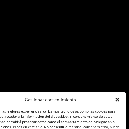
Gestionar consentimiento
 las mejores experiencias, utilizamos tecnologías como las cookies para
o acceder a la información del dispositivo. El consentimiento de estas
 nos permitirá procesar datos como el comportamiento de navegación o
caciones únicas en este sitio. No consentir o retirar el consentimiento, puede