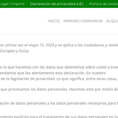
Legal / Imprint
Declaración de privacidad (UE)
Política de cooki
INICIO
PARKING CARAVANAS
ALQUI
or última vez el mayo 15, 2024 y se aplica a los ciudadanos y resid
Europeo y Suiza.
os lo que hacemos con los datos que obtenemos sobre usted a trav
mendamos que lea atentamente esta declaración. En nuestro
 la legislación de privacidad. Lo que significa, entre otras cosas,
s que procesamos los datos personales. Hacemos esto por medio de
ación de datos personales a los datos personales necesarios para 
imiento explícito para el tratamiento de sus datos personales en lo