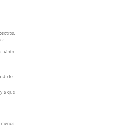
osotros.
s:
 cuánto
ando lo
 y a que
a menos