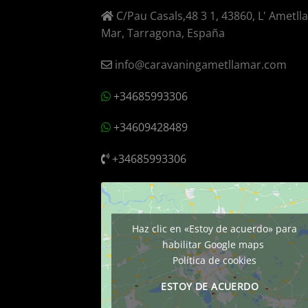
C/Pau Casals,48 3 1, 43860, L' Ametll
Mar, Tarragona, España
info@caravaningametllamar.com
+34685993306
+34609428489
+34685993306
Haz clic en «Estoy de acuerdo» para
habilitar Google maps
Política de cookies
ESTOY DE ACUERDO