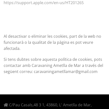
https://support.apple.com/en-us/HT201265
Al desactivar o eliminar les cookies, part de la web no
funcionarà o la qualitat de la pàgina es pot veure
afectada.
Si tens dubtes sobre aquesta política de cookies, pots
contactar amb Caravaning Ametlla de Mar a través del
següent correu:
caravaningametllamar@gmail.com
C/Pau Casals,48 3 1, 43860, L' Ametlla de Mar,