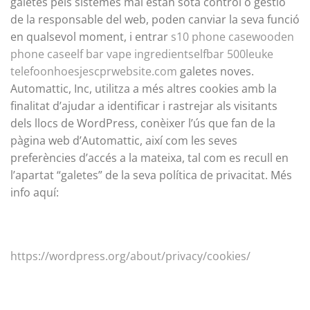
galetes pels sistemes mai estan sota control o gestió
de la responsable del web, poden canviar la seva funció
en qualsevol moment, i entrar
s10 phone case
wooden
phone case
elf bar vape ingredients
elfbar 500
leuke
telefoonhoesjes
cprwebsite.com
galetes noves.
Automattic, Inc, utilitza a més altres cookies amb la
finalitat d’ajudar a identificar i rastrejar als visitants
dels llocs de WordPress, conèixer l’ús que fan de la
pàgina web d’Automattic, així com les seves
preferències d’accés a la mateixa, tal com es recull en
l’apartat “galetes” de la seva política de privacitat. Més
info aquí:
https://wordpress.org/about/privacy/cookies/