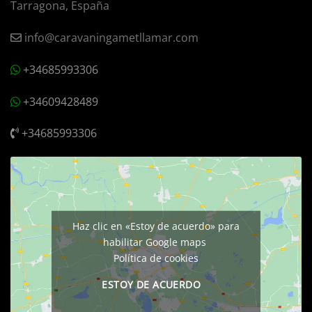
Tarragona, España
info@caravaningametllamar.com
+34685993306
+34609428489
+34685993306
Haz clic en «Estoy de acuerdo» para
habilitar Google maps
Política de cookies
ESTOY DE ACUERDO