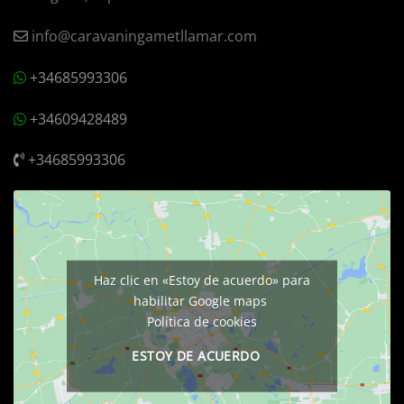
info@caravaningametllamar.com
+34685993306
+34609428489
+34685993306
Haz clic en «Estoy de acuerdo» para
habilitar Google maps
Política de cookies
ESTOY DE ACUERDO