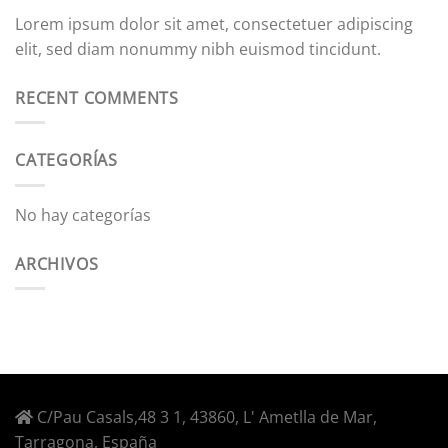
Lorem ipsum dolor sit amet, consectetuer adipiscing
elit, sed diam nonummy nibh euismod tincidunt.
RECENT COMMENTS
CATEGORÍAS
No hay categorías
ARCHIVOS
C/Pau Casals,48 3 1, 43860, L' Ametlla de Mar,
Tarragona, España