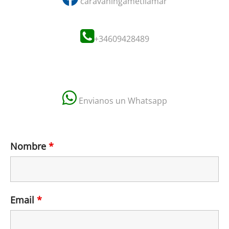
caravaningametllamar
+34609428489
Envianos un Whatsapp
Nombre
*
Email
*