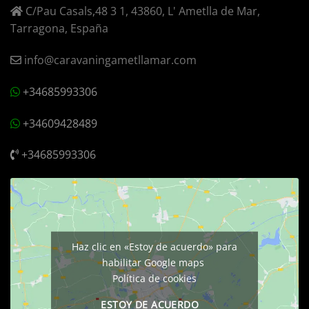
C/Pau Casals,48 3 1, 43860, L' Ametlla de Mar,
Tarragona, España
info@caravaningametllamar.com
+34685993306
+34609428489
+34685993306
Haz clic en «Estoy de acuerdo» para
habilitar Google maps
Política de cookies
ESTOY DE ACUERDO