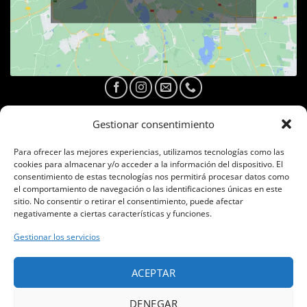
Gestionar consentimiento
Para ofrecer las mejores experiencias, utilizamos tecnologías como las
cookies para almacenar y/o acceder a la información del dispositivo. El
consentimiento de estas tecnologías nos permitirá procesar datos como
el comportamiento de navegación o las identificaciones únicas en este
Haz clic en «Estoy de acuerdo» para
sitio. No consentir o retirar el consentimiento, puede afectar
habilitar Facebook
negativamente a ciertas características y funciones.
Política de cookies
Gestionar los servicios
ESTOY DE ACUERDO
ACEPTAR
DENEGAR